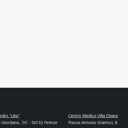
dici "Lilia"
Centro Medico Villa Chiara
 Giordano, 7/C - 50132 Firenze
Piazza Antonio Gramsci, 8