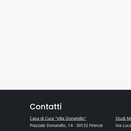
Contatti
Casa di Cura "Villa Donatello"
Studi Me
Piazzale Donatello, 14 - 50132 Firenze
Via Luca