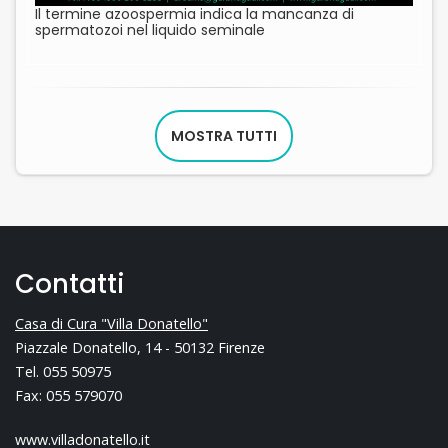
Il termine azoospermia indica la mancanza di
spermatozoi nel liquido seminale
MOSTRA TUTTI
Contatti
Casa di Cura "Villa Donatello"
Piazzale Donatello, 14 - 50132 Firenze
Tel. 055 50975
Fax: 055 579070
www.villadonatello.it