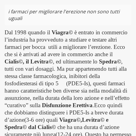
i farmaci per migliorare l'erezione non sono tutti
uguali
Dal 1998 quando il
Viagra©
è entrato in commercio
l’industria ha provveduto a studiare e testare altri
farmaci per bocca
utili a migliorare l’erezione. Ecco
che si è arrivati ad avere in commercio anche il
Cialis©, il Levitra©
, ed ultimamente lo
Spedra©
,
tutti con vari dosaggi. Ma pur appartenendo tutti alla
stessa classe farmacologica, inibitori della
fosfodiesterasi di tipo 5 (PDE5-Is), questi farmaci
hanno caratteristiche ben diverse sia nella modalità di
assunzione, nella durata della loro azione e nell’effetto
“curativo” sulla
Disfunzione Erettiva
.Ecco quindi
che dobbiamo distinguere i PDE5-Is a breve durata
d’azione(3-6 ore) quali
Viagra©,Levitra© e
Spedra© dal Cialis©
che ha una durata d’azione
sicuramente più lunga(12-24 ore). Questo ha permesso